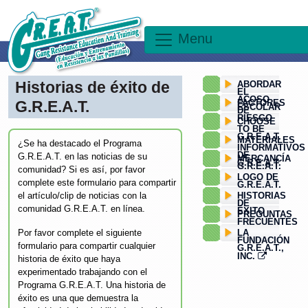
×
Menu
Historias de éxito de
ABORDAR
EL
ACOSO
G.R.E.A.T.
FACTORES
ESCOLAR
DE
RIESGO
CHOOSE
TO BE
G.R.E.A.T.
MATERIALES
¿Se ha destacado el Programa
INFORMATIVOS
DE
G.R.E.A.T. en las noticias de su
MERCANCÍA
G.R.E.A.T.
G.R.E.A.T.
comunidad? Si es así, por favor
LOGO DE
complete este formulario para compartir
G.R.E.A.T.
el artículo/clip de noticias con la
HISTORIAS
DE
comunidad G.R.E.A.T. en línea.
ÉXITO
PREGUNTAS
FRECUENTES
Por favor complete el siguiente
LA
FUNDACIÓN
formulario para compartir cualquier
G.R.E.A.T.,
INC.
historia de éxito que haya
experimentado trabajando con el
Programa G.R.E.A.T. Una historia de
éxito es una que demuestra la