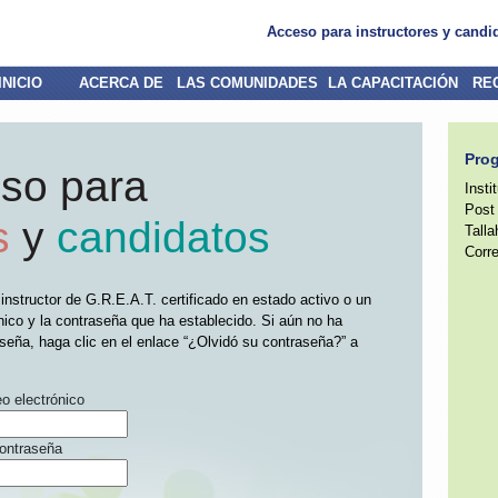
Acceso para instructores y candi
INICIO
ACERCA DE
LAS COMUNIDADES
LA CAPACITACIÓN
RE
Prog
so para
Insti
Post
s
y
candidatos
Tall
Corre
instructor de G.R.E.A.T. certificado en estado activo o un
nico y la contraseña que ha establecido. Si aún no ha
seña, haga clic en el enlace “¿Olvidó su contraseña?” a
o electrónico
ontraseña