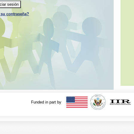
iciar sesión
 su contraseña?
Funded in part by