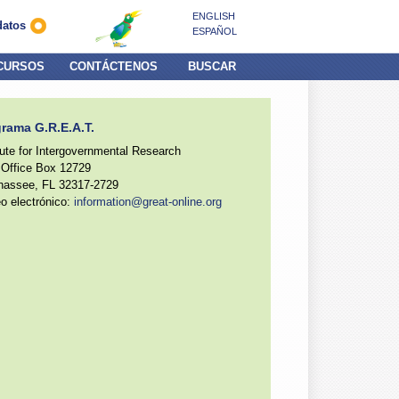
ENGLISH
datos
ESPAÑOL
CURSOS
CONTÁCTENOS
BUSCAR
rama G.R.E.A.T.
tute for Intergovernmental Research
 Office Box 12729
ahassee, FL 32317-2729
o electrónico:
information@great-online.org